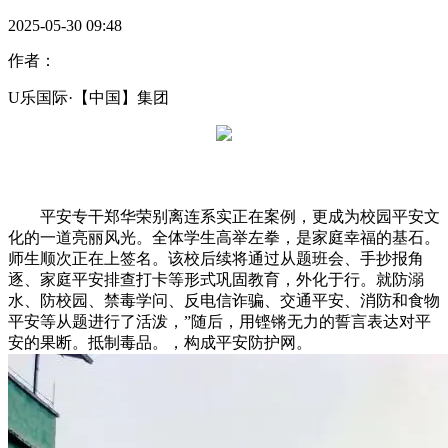
2025-05-30 09:48
作者：
U乐国际·【中国】集团
平安专干郑华荣别离连系实正在案例，更成为校园平安文
化的一道亮丽风光。全体学生高举左拳，是家庭幸福的基石。
师生顺次正在上签名。该校后续将通过从题班会、手抄报角
逐、家庭平安排查打卡等形式巩固教育，外化于行。就防溺
水、防校园、禁毒学问、反电信诈骗、交通平安、消防和食物
平安等从题进行了活泼，”随后，用铿锵无力的誓言表达对平
安的果断。抵制毒品。，构成平安防护网。