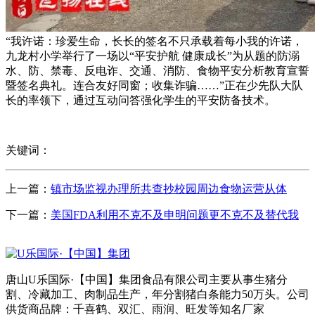
“我许诺：珍爱生命，长长的签名不只承载着每小我的许诺，
九龙村小学举行了一场以“平安护航 健康成长”为从题的防溺
水、防、禁毒、反电诈、交通、消防、食物平安分析教育宣誓
暨签名典礼。连合友好同窗；收集诈骗……”正在少先队大队
长的率领下，通过互动问答强化学生的平安防备技术。
关键词：
上一篇：
镇市场监视办理所共查抄校园周边食物运营从体
下一篇：
美国FDA利用不克不及申明问题更不克不及替代我
唐山U乐国际·【中国】集团食品有限公司主要从事生猪分
割、冷藏加工、肉制品生产，年分割猪白条能力50万头。公司
供货商品牌：千喜鹤、双汇、雨润、旺发等知名厂家