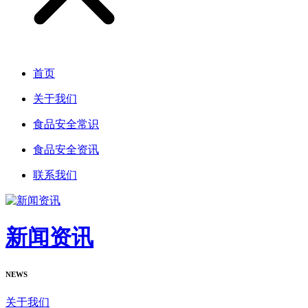
首页
关于我们
食品安全常识
食品安全资讯
联系我们
新闻资讯
NEWS
关于我们