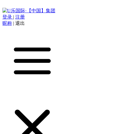
登录
|
注册
昵称
|
退出