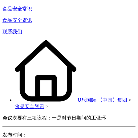
食品安全常识
食品安全资讯
联系我们
U乐国际·【中国】集团
>
食品安全资讯
>
会议次要有三项议程：一是对节日期间的工做环
发布时间：