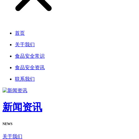
首页
关于我们
食品安全常识
食品安全资讯
联系我们
新闻资讯
NEWS
关于我们