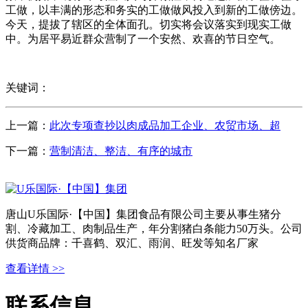
工做，以丰满的形态和务实的工做做风投入到新的工做傍边。
今天，提拔了辖区的全体面孔。切实将会议落实到现实工做
中。为居平易近群众营制了一个安然、欢喜的节日空气。
关键词：
上一篇：
此次专项查抄以肉成品加工企业、农贸市场、超
下一篇：
营制清洁、整洁、有序的城市
唐山U乐国际·【中国】集团食品有限公司主要从事生猪分
割、冷藏加工、肉制品生产，年分割猪白条能力50万头。公司
供货商品牌：千喜鹤、双汇、雨润、旺发等知名厂家
查看详情 >>
联系信息