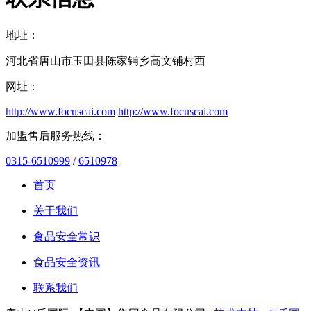
地址：
河北省唐山市玉田县陈家铺乡高文铺村西
网址：
http://www.focuscai.com
http://www.focuscai.com
加盟售后服务热线：
0315-6510999
/
6510978
首页
关于我们
食品安全常识
食品安全资讯
联系我们