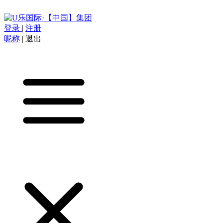
登录
|
注册
昵称
|
退出