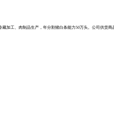
冷藏加工、肉制品生产，年分割猪白条能力50万头。公司供货