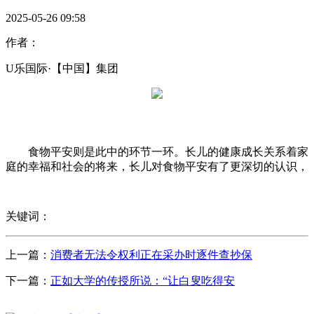
2025-05-26 09:58
作者：
U乐国际·【中国】集团
食物平安则是此中的环节一环。长儿的健康成长关系着家
庭的幸福和社会的将来，长儿对食物平安有了更深切的认识，
关键词：
上一篇：
消费者无法令权利正在采办时逐件查抄保
下一篇：
正如大学的传授所说：“让白叟吃得安