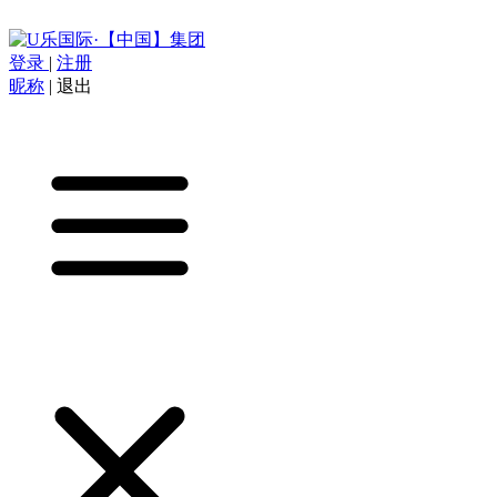
登录
|
注册
昵称
|
退出