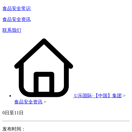
食品安全常识
食品安全资讯
联系我们
U乐国际·【中国】集团
>
食品安全资讯
>
0日至11日
发布时间：