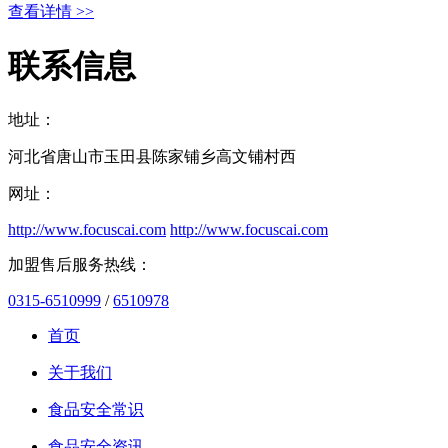
查看详情 >>
联系信息
地址：
河北省唐山市玉田县陈家铺乡高文铺村西
网址：
http://www.focuscai.com
http://www.focuscai.com
加盟售后服务热线：
0315-6510999
/
6510978
首页
关于我们
食品安全常识
食品安全资讯