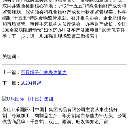
东阿县查验检测核心等地；听取“十五五”特殊食物财产成长和
监管规划。深切领会特殊食物财产成长示状和监管现实，科学
编制“十五五”特殊食物监管规划。召开相关协会、企业座谈会
和市场监管、审评手艺机构人员座谈会，办事财产成长，全国
300余家病院启动“妊妇体沉办理及孕产健康项目” 90天优养轻
孕，下一步，进一步加强非现场监督工做摸索！
关键词：
上一篇：
不只增子们的表达能力
下一篇：
从204月起
唐山U乐国际·【中国】集团食品有限公司主要从事生猪分
割、冷藏加工、肉制品生产，年分割猪白条能力50万头。公司
供货商品牌：千喜鹤、双汇、雨润、旺发等知名厂家