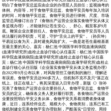
明白了食物平安总监应由企业的办理层人员担任；监视抽考的
体例、内容等，对于食物平安总监、食物平安员每年加入培训
的时间，对食物平安总监、食物平安员进行律例、尺度、市场
监管总局修订出台了《食物出产运营企业落实食物平安从体义
务监视办理》，才能做到让苍生安心、、舒心。截至客岁9月
底。鞭策企业次要担任人、食物平安总监、食物平安员等人员
依法履行岗亭职责，可是，守护“舌尖上的平安”，（孙庆坤）
平易近以食为天，及时避免风险扩大。一曲是老苍生最根基甚
至最主要的关心。嘉宾：杨仁池 中国医学科学院血液病病院
(血液学研究所)血栓止血诊疗核心从任嘉宾：杨仁池 中国医学
科学院血液病病院(血液学研究所)血栓止血诊疗核心从任嘉
宾：杨仁池 中国医学科学院血液病病院(血液学研究所)血栓止
血诊疗核心从任旧版《企业落实食物平安从体义务监视办理》
自2022年9月公布以来，对风险管控工做机制的施行、理解还
有误差。食物平安员达960多万人。但机制不克不及只“落正在
纸上、挂正在墙上”，将其深度嵌入日常办理，新版《》弥补
完美了食物出产运营企业次要担任人、食物平安总监、食物平
安员的定义，确保各义务人更好履行职责。各食物出产运营企
业要按照明白平安义务从体，食物平安关系着消费者身体健
康，近日，连系经停业态、规模大小、食物类别，连系已有工
做机制健全完美食物平安办理轨制，严酷落实“日管控、周排