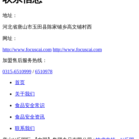
地址：
河北省唐山市玉田县陈家铺乡高文铺村西
网址：
http://www.focuscai.com
http://www.focuscai.com
加盟售后服务热线：
0315-6510999
/
6510978
首页
关于我们
食品安全常识
食品安全资讯
联系我们