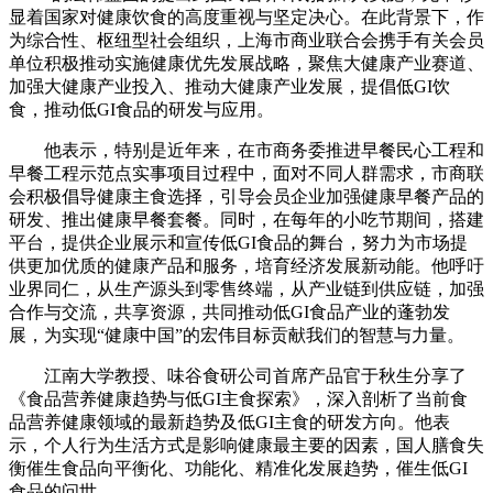
显着国家对健康饮食的高度重视与坚定决心。在此背景下，作
为综合性、枢纽型社会组织，上海市商业联合会携手有关会员
单位积极推动实施健康优先发展战略，聚焦大健康产业赛道、
加强大健康产业投入、推动大健康产业发展，提倡低GI饮
食，推动低GI食品的研发与应用。
他表示，特别是近年来，在市商务委推进早餐民心工程和
早餐工程示范点实事项目过程中，面对不同人群需求，市商联
会积极倡导健康主食选择，引导会员企业加强健康早餐产品的
研发、推出健康早餐套餐。同时，在每年的小吃节期间，搭建
平台，提供企业展示和宣传低GI食品的舞台，努力为市场提
供更加优质的健康产品和服务，培育经济发展新动能。他呼吁
业界同仁，从生产源头到零售终端，从产业链到供应链，加强
合作与交流，共享资源，共同推动低GI食品产业的蓬勃发
展，为实现“健康中国”的宏伟目标贡献我们的智慧与力量。
江南大学教授、味谷食研公司首席产品官于秋生分享了
《食品营养健康趋势与低GI主食探索》，深入剖析了当前食
品营养健康领域的最新趋势及低GI主食的研发方向。他表
示，个人行为生活方式是影响健康最主要的因素，国人膳食失
衡催生食品向平衡化、功能化、精准化发展趋势，催生低GI
食品的问世。