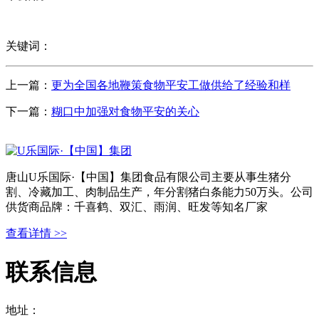
关键词：
上一篇：
更为全国各地鞭策食物平安工做供给了经验和样
下一篇：
糊口中加强对食物平安的关心
唐山U乐国际·【中国】集团食品有限公司主要从事生猪分
割、冷藏加工、肉制品生产，年分割猪白条能力50万头。公司
供货商品牌：千喜鹤、双汇、雨润、旺发等知名厂家
查看详情 >>
联系信息
地址：