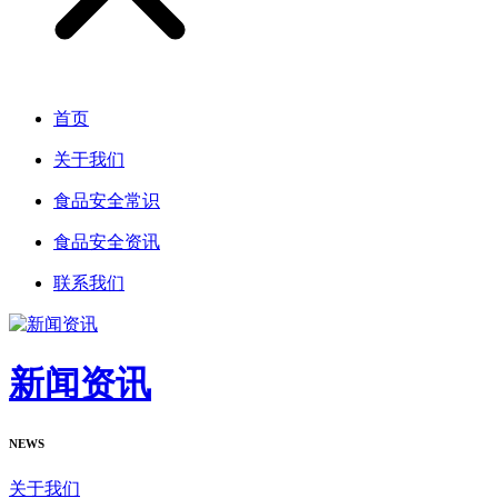
首页
关于我们
食品安全常识
食品安全资讯
联系我们
新闻资讯
NEWS
关于我们