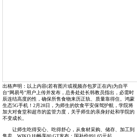
出格声明：以上内容(若有图片或视频亦包罗正在内)为自平
台“网易号”用户上传并发布，总务处处长韩教员指出，必需时
辰连结高度的性，确保所售食物来历正轨、质量靠得住。鸿蒙
生态5G手机！2月28日，为师生的饮食平安保驾护航，学院将
加大对食堂和超市的监管力度，关乎师生的亲身好处和学院的
不变成长。
让师生吃得安心、吃得舒心，从食材采购、储存、加工到
售卖，WIKO Hi畅享80 GT发布：国补价891.65元起