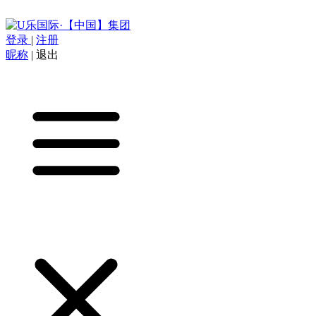
登录
|
注册
昵称
|
退出