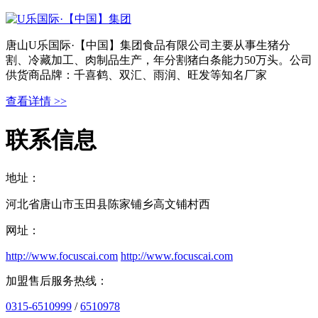
唐山U乐国际·【中国】集团食品有限公司主要从事生猪分
割、冷藏加工、肉制品生产，年分割猪白条能力50万头。公司
供货商品牌：千喜鹤、双汇、雨润、旺发等知名厂家
查看详情 >>
联系信息
地址：
河北省唐山市玉田县陈家铺乡高文铺村西
网址：
http://www.focuscai.com
http://www.focuscai.com
加盟售后服务热线：
0315-6510999
/
6510978