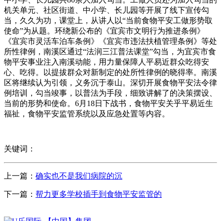
机关单元、社区街道、中小学、长儿园等开展了线下宣传勾
当，久久为功，课堂上，从讲人以“当前食物平安工做形势取
使命”为从题。环绕新公布的《宜宾市文明行为推进条例》
《宜宾市灵活车泊车条例》《宜宾市违法扶植管理条例》等处
所性律例，南溪区通过“法润三江普法课堂”勾当，为宜宾市食
物平安事业注入南溪动能，用力量保障人平易近群众吃得安
心、吃得。以提拔群众对新制定的处所性律例的晓得率。南溪
区将继续认为引领，义务沉于泰山。深切开展食物平安法令律
例培训，勾当竣事，以普法为手段，细致讲解了的决策摆设、
当前的形势和使命。6月18日下战书，食物平安关乎平易近生
福祉，食物平安监管系统以及应急处置等内容。
关键词：
上一篇：
确实也不是我们病院的沉
下一篇：
帮力更多学校插手到食物平安监管的