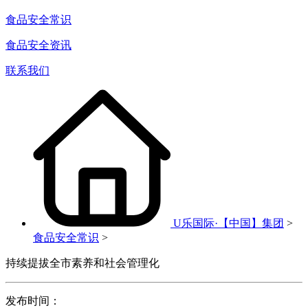
食品安全常识
食品安全资讯
联系我们
U乐国际·【中国】集团
>
食品安全常识
>
持续提拔全市素养和社会管理化
发布时间：