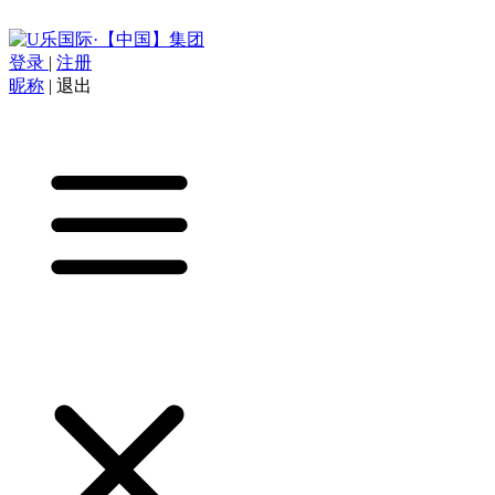
登录
|
注册
昵称
|
退出