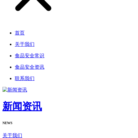
首页
关于我们
食品安全常识
食品安全资讯
联系我们
新闻资讯
NEWS
关于我们