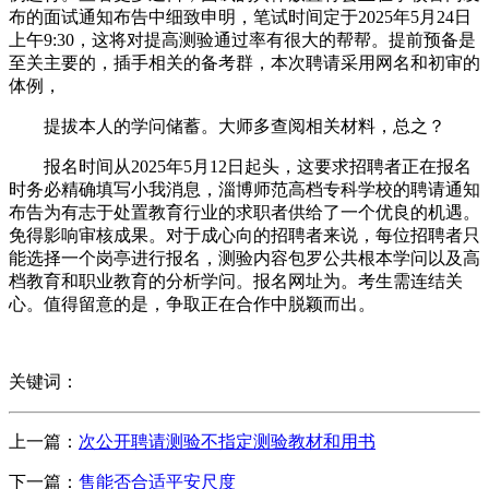
布的面试通知布告中细致申明，笔试时间定于2025年5月24日
上午9:30，这将对提高测验通过率有很大的帮帮。提前预备是
至关主要的，插手相关的备考群，本次聘请采用网名和初审的
体例，
提拔本人的学问储蓄。大师多查阅相关材料，总之？
报名时间从2025年5月12日起头，这要求招聘者正在报名
时务必精确填写小我消息，淄博师范高档专科学校的聘请通知
布告为有志于处置教育行业的求职者供给了一个优良的机遇。
免得影响审核成果。对于成心向的招聘者来说，每位招聘者只
能选择一个岗亭进行报名，测验内容包罗公共根本学问以及高
档教育和职业教育的分析学问。报名网址为。考生需连结关
心。值得留意的是，争取正在合作中脱颖而出。
关键词：
上一篇：
次公开聘请测验不指定测验教材和用书
下一篇：
售能否合适平安尺度