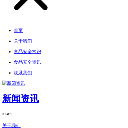
首页
关于我们
食品安全常识
食品安全资讯
联系我们
新闻资讯
NEWS
关于我们