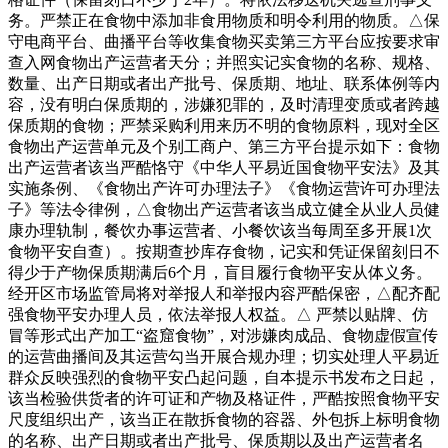
务。严禁正在食物中添加非食用物质和明令利用的物质。△保
守电商平台、曲播平台等收集食物买卖第三方平台应按要求审
查入网食物出产运营者天分；并照实记实食物的名称、规格、
数量、出产日期或者出产批号、保质期、地址、联系体例等内
容，没有明白保质期的，涉嫌犯罪的，及时清理变质或者跨越
保质期的食物；严禁采购利用来历不明的食物原料，现对全区
食物出产运营单元及个别工商户、第三方平台提示如下：食物
出产运营者该当严酷恪守《中华人平易近国食物平安法》及其
实施条例、《食物出产许可办理法子》《食物运营许可办理法
子》等法令律例，△食物出产运营者该当成立健全从业人员健
康办理轨制，餐饮办事运营者、小餐饮该当每周至多开展1次
食物平安自查）。按期查抄库存食物，记实和凭证保留刻日不
得少于产物保质期满后6个月，盲目履行食物平安从体义务。
经开区市场监管局将对举报人和举报内容严酷保密，△配齐配
强食物平安办理人员，依法举报人权益。△ 严禁以贴牌、仿
冒等形式出产加工“盗窟食物”，对涉嫌肉成品、食物虚假宣传
的运营曲播间及其运营勾当开展合规办理；切实处理人平易近
群众反映强烈的食物平安凸起问题，自本提示书发布之日起，
该当检验供货者的许可证和产物及格证件，严酷按照食物平安
尺度组织出产，该当正在散拆食物的容器、外包拆上标明食物
的名称、出产日期或者出产批号、保质期以及出产运营者名