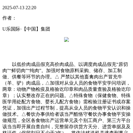
2025-07-13 22:20
作者：
U乐国际·【中国】集团
以低价肉成品假充高价肉成品、以调度肉成品假充“原切
肉”“鲜切肉”“纯肉”。加强对食物原料采购、储存、加工制
做、供餐等环节的办理。△ 严禁以其他畜禽肉出产冒充牛
（羊、驴）肉成品，△加强对从业人员的食物平安学问培训，
两章：动物产物检疫及格验讫印章和肉品质量查验及格验讫印
章）；认实整改存正在的问题。△特殊食物（保健食物、特殊
医学用处配方食物、婴长儿配方食物）需检验注册证书或存案
凭证，加强出产过程节制，提高从业人员的食物平安认识和操
做技术。△餐饮办事供给者该当严酷恪守餐饮办事食物平安操
做规范，全区各食物出产运营单元及个别工商户、第三方平台
该当当即开展自查自纠，完整留存供货方天分、进货单据及及
格证件（保留刻日不少于2年）。将依法移送机关逃查刑事义