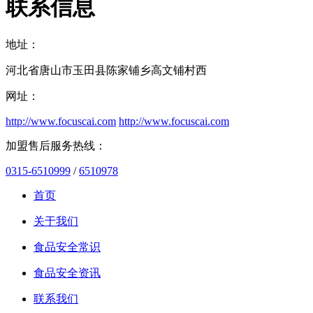
联系信息
地址：
河北省唐山市玉田县陈家铺乡高文铺村西
网址：
http://www.focuscai.com
http://www.focuscai.com
加盟售后服务热线：
0315-6510999
/
6510978
首页
关于我们
食品安全常识
食品安全资讯
联系我们