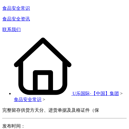
食品安全常识
食品安全资讯
联系我们
U乐国际·【中国】集团
>
食品安全常识
>
完整留存供货方天分、进货单据及及格证件（保
发布时间：