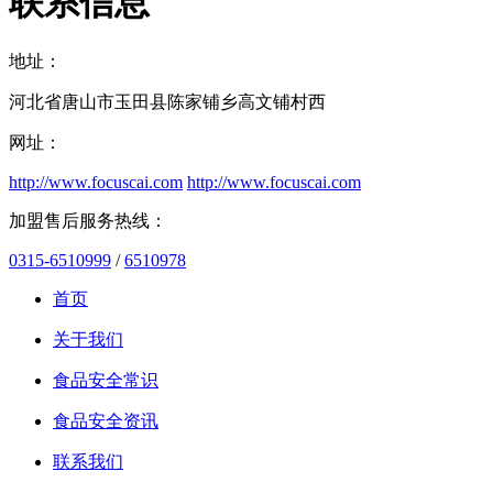
联系信息
地址：
河北省唐山市玉田县陈家铺乡高文铺村西
网址：
http://www.focuscai.com
http://www.focuscai.com
加盟售后服务热线：
0315-6510999
/
6510978
首页
关于我们
食品安全常识
食品安全资讯
联系我们