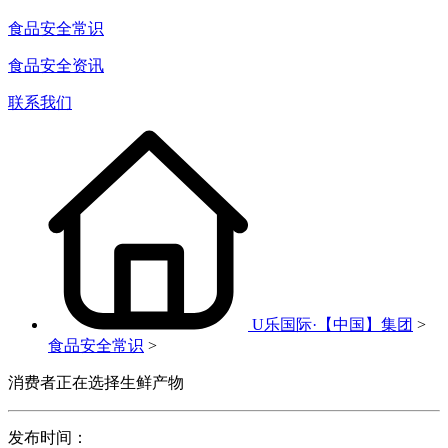
食品安全常识
食品安全资讯
联系我们
U乐国际·【中国】集团
>
食品安全常识
>
消费者正在选择生鲜产物
发布时间：