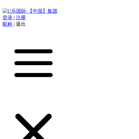
登录
|
注册
昵称
|
退出