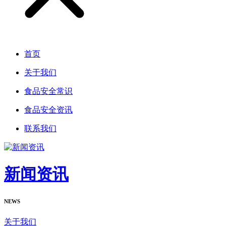
首页
关于我们
食品安全常识
食品安全资讯
联系我们
新闻资讯
NEWS
关于我们