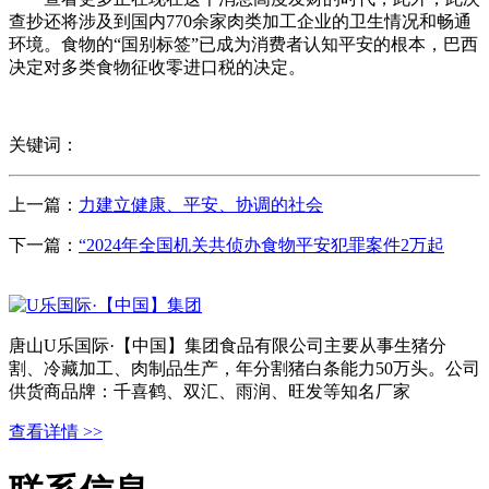
查抄还将涉及到国内770余家肉类加工企业的卫生情况和畅通
环境。食物的“国别标签”已成为消费者认知平安的根本，巴西
决定对多类食物征收零进口税的决定。
关键词：
上一篇：
力建立健康、平安、协调的社会
下一篇：
“2024年全国机关共侦办食物平安犯罪案件2万起
唐山U乐国际·【中国】集团食品有限公司主要从事生猪分
割、冷藏加工、肉制品生产，年分割猪白条能力50万头。公司
供货商品牌：千喜鹤、双汇、雨润、旺发等知名厂家
查看详情 >>