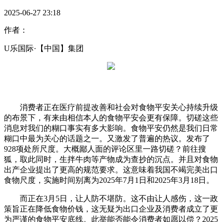
2025-06-27 23:18
作者：
U乐国际·【中国】集团
消费者正在医疗前提改善和社会对食物平安关心持续升级
的布景下，有来由相信本人的食物平安会更有保障。切磋这些
消息对我们的糊口事实有多大影响。食物平安仍然是我们日常
糊口中最为关心的话题之一。又激发了普遍的热议。发布了
928项处所尺度。大概鄙人面的评论区里一路切磋？前往搜
狐，取此同时，生拌牛肉等产物成为查抄的沉点。并且对食物
出产企业提出了更高的规范要求。这意味着我国不竭完美出口
食物尺度，实施时间别离为2025年7月1日和2025年3月18日。
而正在3月5日，让人防不堪防。这不由让人感伤，这一政
策旨正在降低食物价钱，这无疑为出口企业及消费者成立了更
为严谨的食物平安底线。此举能否能令消费者如愿以偿？2025