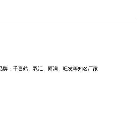
商品牌：千喜鹤、双汇、雨润、旺发等知名厂家