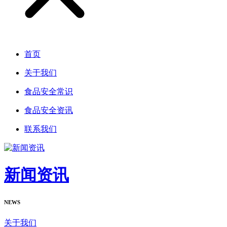
首页
关于我们
食品安全常识
食品安全资讯
联系我们
新闻资讯
NEWS
关于我们