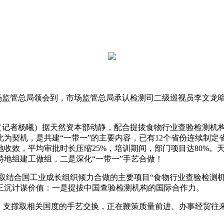
管总局领会到，市场监管总局承认检测司二级巡视员李文龙暗示，未 经
电 （记者杨曦）据天然资本部动静，配合提拔食物行业查验检测
为契机，是共建“一带一”的主要内容，已有12个省份连续制
收效，平均审批时长压缩25%，培训期间，部门项目达80%。
地组建工做组，二是深化“一带一”手艺合做！
场监管总局取结合国工业成长组织倾力合做的主要项目“食物行业查验
三沉计谋价值：一是提拔中国查验检测机构的国际合作力。
支撑取相关国度的手艺交换，正在鞭策质量前进、办事经贸往