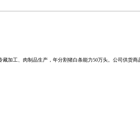
冷藏加工、肉制品生产，年分割猪白条能力50万头。公司供货