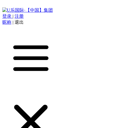
登录
|
注册
昵称
|
退出