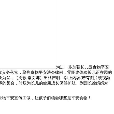
为进一步加强长儿园食物平安
取义务落实，聚焦食物平安法令律例，零距离体验长儿正在园的
为旨，（周敏 秦文娜）出格声明：以上内容(若有图片或视频
炊事的领会，时辰为长儿的健康成⻓保驾护航。副园长徐娟娟对
食物平安宣传工做，让孩子们领会哪些是平安食物！