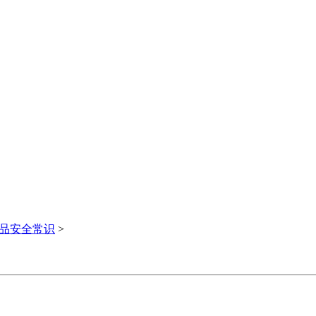
品安全常识
>