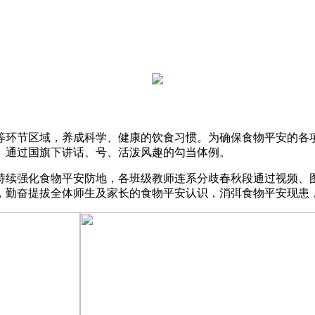
环节区域，养成科学、健康的饮食习惯。为确保食物平安的各项
。通过国旗下讲话、号、活泼风趣的勾当体例。
续强化食物平安防地，各班级教师连系分歧春秋段通过视频、图
，勤奋提拔全体师生及家长的食物平安认识，消弭食物平安现患