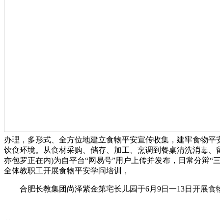
办理，多形式、全方位地建立食物平安宣传收集，建牢食物平
饮食环境。从食材采购、储存、加工、烹调到餐桌清洗消毒、
亦包罗正在内)为自平台“网易号”用户上传并发布，日常分辩
全体教职工开展食物平安学问培训，
合肥长教集团尚泽紫金第宅长儿园于6月9日一13日开展食