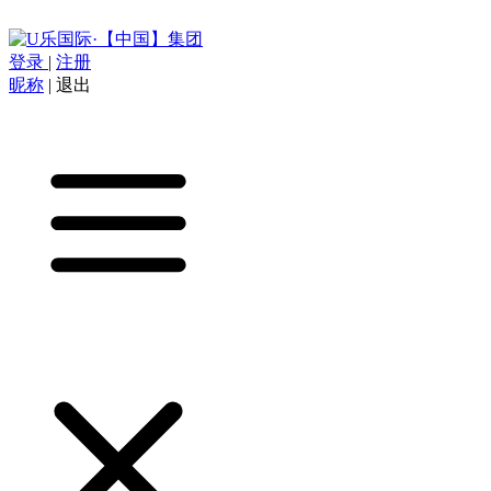
登录
|
注册
昵称
|
退出