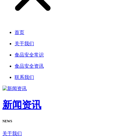
首页
关于我们
食品安全常识
食品安全资讯
联系我们
新闻资讯
NEWS
关于我们