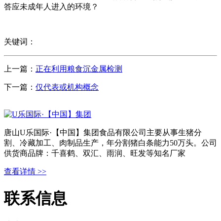
答应未成年人进入的环境？
关键词：
上一篇：
正在利用粮食沉金属检测
下一篇：
仅代表或机构概念
唐山U乐国际·【中国】集团食品有限公司主要从事生猪分
割、冷藏加工、肉制品生产，年分割猪白条能力50万头。公司
供货商品牌：千喜鹤、双汇、雨润、旺发等知名厂家
查看详情 >>
联系信息