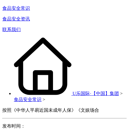
食品安全常识
食品安全资讯
联系我们
U乐国际·【中国】集团
>
食品安全常识
>
按照《中华人平易近国未成年人保》《文娱场合
发布时间：