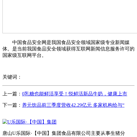
中国食品安全网是我国食品安全领域国家级专业新闻媒
体。是当前我国食品安全领域获得互联网新闻信息服务许可的
国家级互联网平台。
关键词：
上一篇：
0乳糖也能鲜活享受！悦鲜活新品牛奶，健康上市
下一篇：
养元饮品前三季度营收42.29亿元 多家机构给与“
唐山U乐国际·【中国】集团食品有限公司主要从事生猪分