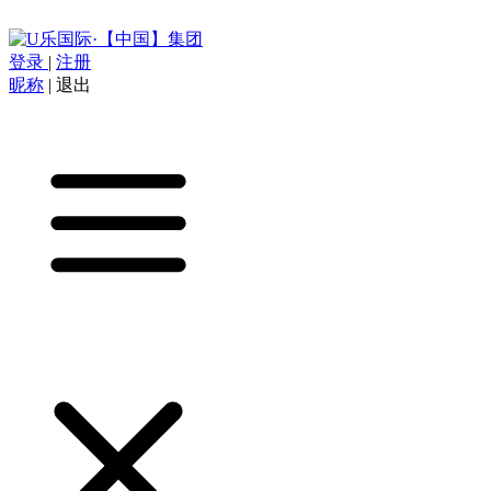
登录
|
注册
昵称
|
退出