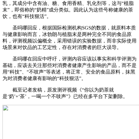
乳，其成分中含有油、糖、食用香精、乳化剂等，这与“植脂
末”，即俗称的“奶精”成分类似。因此认为这些号称健康的茶
饮，也有“科技狠活”。
圣吗哪回应，根据国际检测机构SGS的数据，就原料本质
与健康影响而言，冰勃朗与植脂末是两种完全不同的食品原
料，评测视频以偏概全，采用错误的实验数据，而非实际使用
场景来对饮品的工艺定性，存在对消费者的巨大误导。
圣吗哪在回应中呼吁，评测内容应该以事实和科学评测为
基础，应该去关注那些对消费者健康产生影响的产品，而不是
用“科技”、“不吱声”等表述，将正常、安全的食品原料，抹黑
为对消费者健康有影响的“科技狠活”。
截至记者发稿，原发测评视频《“你以为奶茶就
是‘奶’+‘茶’，一喝一个不吱声”》已经在多平台下架删除。