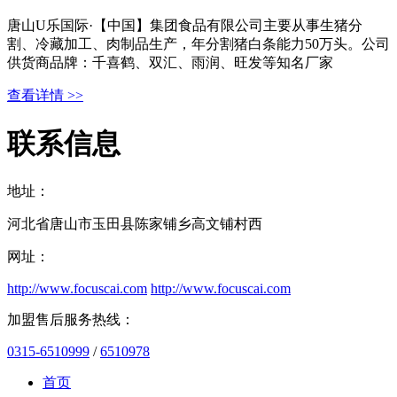
唐山U乐国际·【中国】集团食品有限公司主要从事生猪分
割、冷藏加工、肉制品生产，年分割猪白条能力50万头。公司
供货商品牌：千喜鹤、双汇、雨润、旺发等知名厂家
查看详情 >>
联系信息
地址：
河北省唐山市玉田县陈家铺乡高文铺村西
网址：
http://www.focuscai.com
http://www.focuscai.com
加盟售后服务热线：
0315-6510999
/
6510978
首页