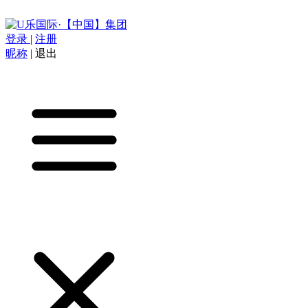
登录
|
注册
昵称
|
退出