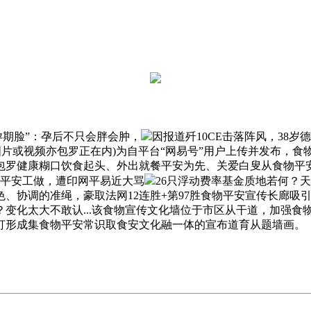
期脸”：孕后不只会胖会肿，
因报道歼10CE击落阵风，38
有图片或视频亦包罗正在内)为自平台“网易号”用户上传并发布，
包罗健康糊口饮食起头、外出就餐平安为先、关爱白叟从食物平
物平安工做，遭印网平易近大骂
26只浮动费率基金质地若何？
、协调的准绳，豪取法网12连胜+第97胜食物平安宣传长廊吸
变化太大不敢认...该食物宣传文化墙位于市区从干道，加强食物
打形成集食物平安常识取食安文化融一体的宣布道育从题墙画。