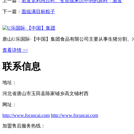
上一篇：
若发觉利用过时、变质或来历不明的原料；激发
下一篇：
面临满目标粽子
唐山U乐国际·【中国】集团食品有限公司主要从事生猪分割、
查看详情 >>
联系信息
地址：
河北省唐山市玉田县陈家铺乡高文铺村西
网址：
http://www.focuscai.com
http://www.focuscai.com
加盟售后服务热线：