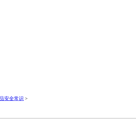
品安全常识
>