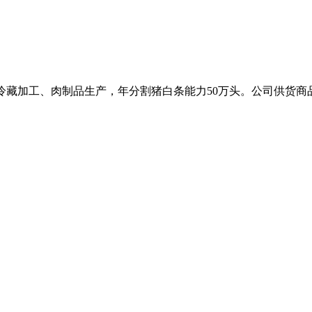
冷藏加工、肉制品生产，年分割猪白条能力50万头。公司供货