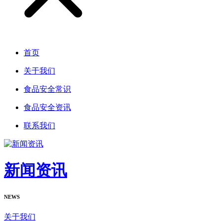
首页
关于我们
食品安全常识
食品安全资讯
联系我们
新闻资讯
NEWS
关于我们